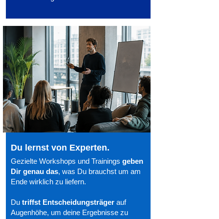
Du lernst von Experten.
Gezielte Workshops und Trainings
geben
Dir genau das
, was Du brauchst um am
Ende wirklich zu liefern.
Du
triffst Entscheidungsträger
auf
Augenhöhe, um deine Ergebnisse zu