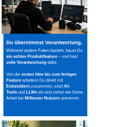
Du übernimmst Verantwortung.
Während andere Folien basteln, baust Du
ein echtes Produktfeatur
e
– und hast
volle Verantwortung
dafür.
Von der
ersten Idee bis zum fertigen
Feature
arbeitest Du direkt mit
Entwicklern
zusammen, setzt
KI-
Tools
und
LLMs
ein und siehst wie Deine
Arbeit bei
Millionen
Nutzern
ankommt.